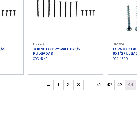
DRYWALL
DRYWALL
1/4
TORNILLO DRYWALL 6X1/2
TORNILLO D
PULGADAS
6X1/2PULGA
COD 4640
COD 4320
o
Ver producto
Ver
←
1
2
3
…
41
42
43
44