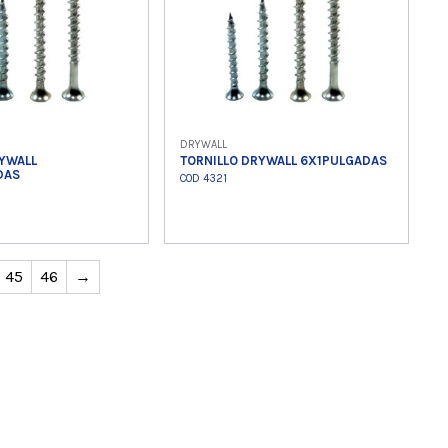
DRYWALL
RYWALL
TORNILLO DRYWALL 6X1PULGADAS
DAS
COD 4321
 producto
Ver producto
45
46
→