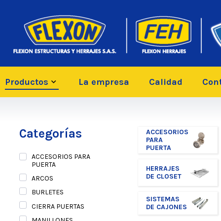
Productos
La empresa
Calidad
Con
Categorías
ACCESORIOS
PARA
PUERTA
ACCESORIOS PARA
PUERTA
HERRAJES
DE CLOSET
ARCOS
BURLETES
SISTEMAS
CIERRA PUERTAS
DE CAJONES
MANILLONES