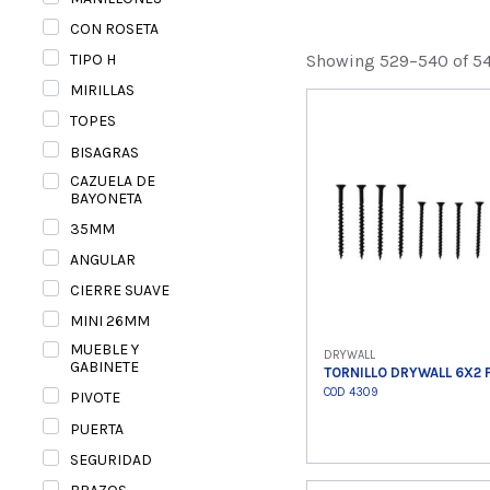
CON ROSETA
Showing 529–540 of 54
TIPO H
MIRILLAS
TOPES
BISAGRAS
CAZUELA DE
BAYONETA
35MM
ANGULAR
CIERRE SUAVE
MINI 26MM
MUEBLE Y
DRYWALL
GABINETE
TORNILLO DRYWALL 6X2
COD 4309
PIVOTE
PUERTA
SEGURIDAD