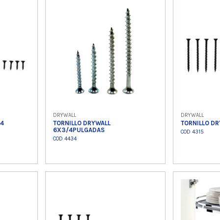
o
Ver producto
Ver
DRYWALL
DRYWALL
/4
TORNILLO DRYWALL
TORNILLO DR
6X3/4PULGADAS
COD 4315
COD 4434
o
Ver producto
Ver