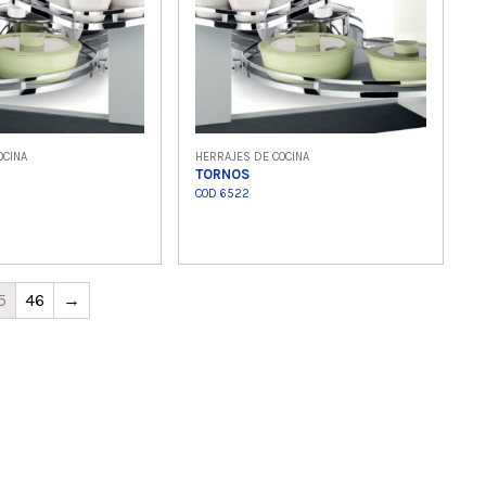
OCINA
HERRAJES DE COCINA
TORNOS
COD 6522
 producto
Ver producto
5
46
→