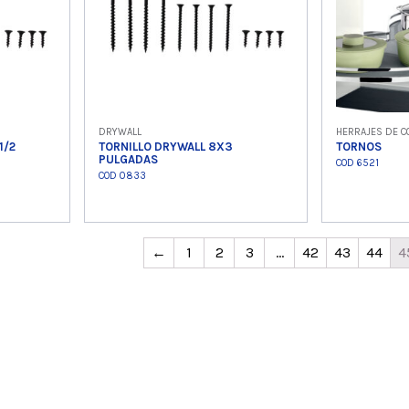
DRYWALL
HERRAJES DE C
1/2
TORNILLO DRYWALL 8X3
TORNOS
PULGADAS
COD 6521
COD 0833
o
Ver producto
Ver
←
1
2
3
…
42
43
44
4