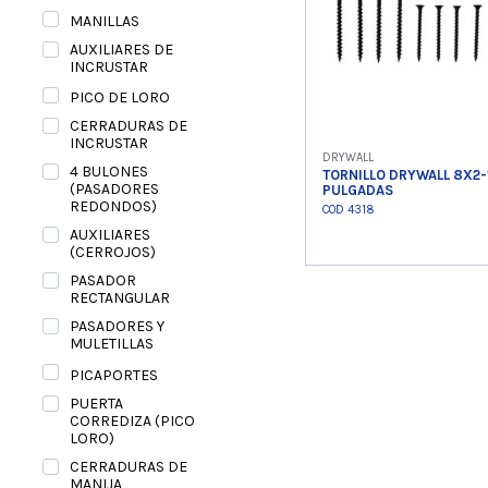
MANILLAS
AUXILIARES DE
INCRUSTAR
PICO DE LORO
CERRADURAS DE
INCRUSTAR
DRYWALL
4 BULONES
TORNILLO DRYWALL 8X2-
(PASADORES
PULGADAS
REDONDOS)
COD 4318
AUXILIARES
(CERROJOS)
PASADOR
Ver product
RECTANGULAR
PASADORES Y
MULETILLAS
PICAPORTES
PUERTA
CORREDIZA (PICO
LORO)
CERRADURAS DE
MANIJA