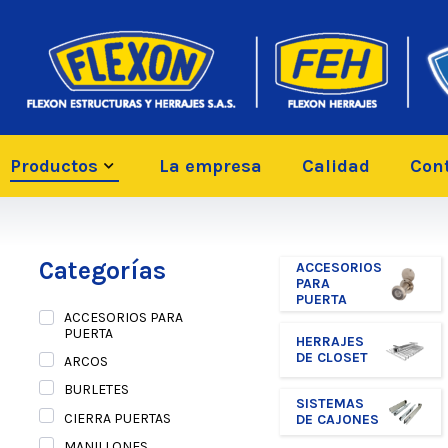
Productos
La empresa
Calidad
Con
Categorías
ACCESORIOS
PARA
PUERTA
ACCESORIOS PARA
PUERTA
HERRAJES
DE CLOSET
ARCOS
BURLETES
SISTEMAS
CIERRA PUERTAS
DE CAJONES
MANILLONES