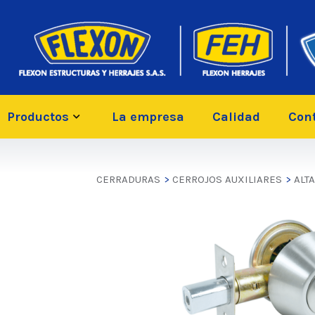
Productos
La empresa
Calidad
Con
CERRADURAS
>
CERROJOS AUXILIARES
>
ALT