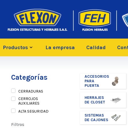
Productos
La empresa
Calidad
Con
Categorías
ACCESORIOS
PARA
PUERTA
CERRADURAS
HERRAJES
CERROJOS
DE CLOSET
AUXILIARES
ALTA SEGURIDAD
SISTEMAS
DE CAJONES
Filtros