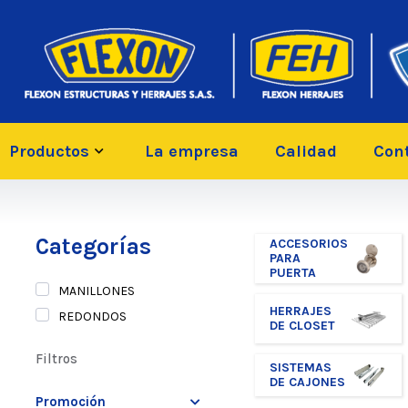
Productos
La empresa
Calidad
Con
Categorías
ACCESORIOS
PARA
PUERTA
MANILLONES
HERRAJES
REDONDOS
DE CLOSET
Filtros
SISTEMAS
DE CAJONES
Promoción