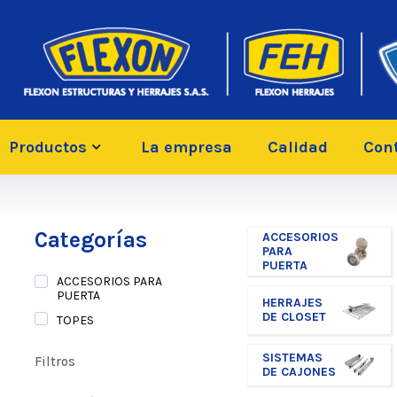
Productos
La empresa
Calidad
Con
Categorías
ACCESORIOS
PARA
PUERTA
ACCESORIOS PARA
PUERTA
HERRAJES
DE CLOSET
TOPES
SISTEMAS
Filtros
DE CAJONES