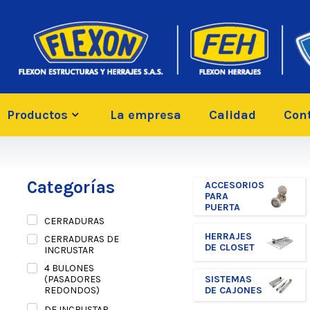
Productos
La empresa
Calidad
Con
Categorías
ACCESORIOS
PARA
PUERTA
CERRADURAS
HERRAJES
CERRADURAS DE
DE CLOSET
INCRUSTAR
4 BULONES
SISTEMAS
(PASADORES
DE CAJONES
REDONDOS)
DE INCRUSTAR