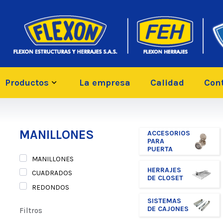
Productos
La empresa
Calidad
Con
MANILLONES
ACCESORIOS
PARA
PUERTA
MANILLONES
HERRAJES
CUADRADOS
DE CLOSET
REDONDOS
SISTEMAS
DE CAJONES
Filtros