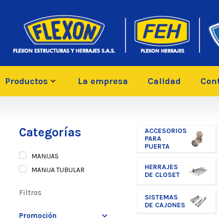
Productos
La empresa
Calidad
Con
Categorías
ACCESORIOS
PARA
PUERTA
MANIJAS
HERRAJES
MANIJA TUBULAR
DE CLOSET
Filtros
SISTEMAS
DE CAJONES
Promoción