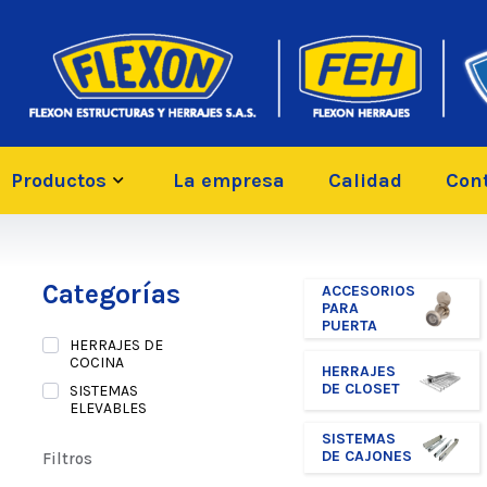
Productos
La empresa
Calidad
Con
Categorías
ACCESORIOS
PARA
PUERTA
HERRAJES DE
COCINA
HERRAJES
DE CLOSET
SISTEMAS
ELEVABLES
SISTEMAS
DE CAJONES
Filtros