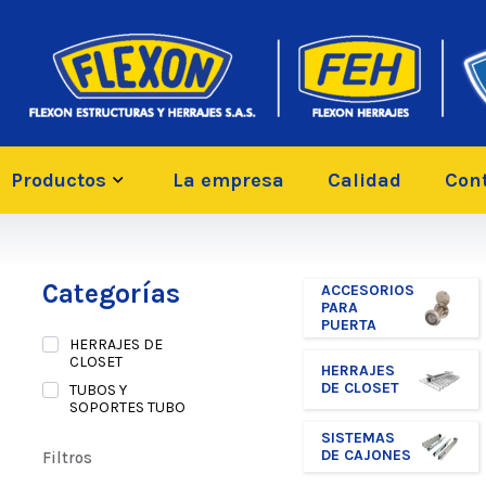
Productos
La empresa
Calidad
Con
Categorías
ACCESORIOS
PARA
PUERTA
HERRAJES DE
CLOSET
HERRAJES
DE CLOSET
TUBOS Y
SOPORTES TUBO
SISTEMAS
DE CAJONES
Filtros