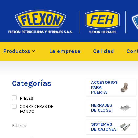
Productos
La empresa
Calidad
Con
Categorías
ACCESORIOS
PARA
PUERTA
RIELES
HERRAJES
CORREDERAS DE
DE CLOSET
FONDO
SISTEMAS
Filtros
DE CAJONES