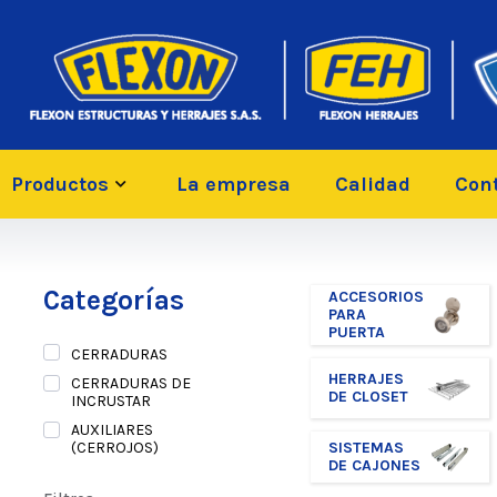
Productos
La empresa
Calidad
Con
Categorías
ACCESORIOS
PARA
PUERTA
CERRADURAS
HERRAJES
CERRADURAS DE
DE CLOSET
INCRUSTAR
AUXILIARES
SISTEMAS
(CERROJOS)
DE CAJONES