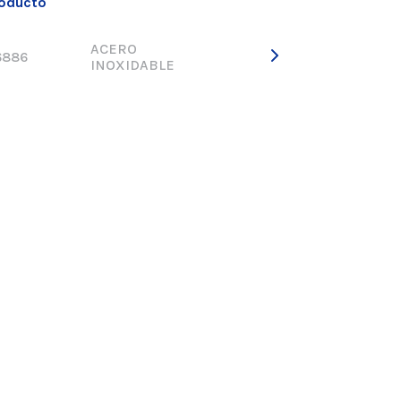
roducto
ACERO
6886
INOXIDABLE