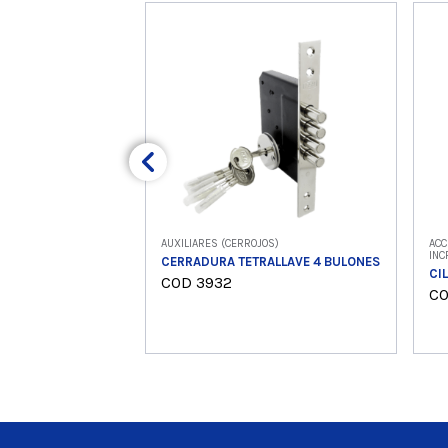
AUXILIARES (CERROJOS)
ACC
INC
CERRADURA TETRALLAVE 4 BULONES
CI
COD 3932
CO
Ver producto