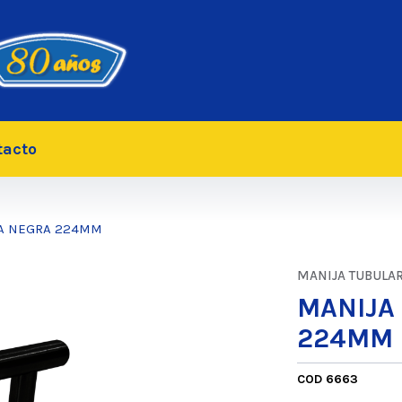
tacto
CA NEGRA 224MM
MANIJA TUBULA
MANIJA
224MM
COD 6663