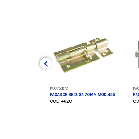
PASADORES
PA
PASADOR BECUSA 70MM MOD.455
PA
COD 4620
CO
Ver producto